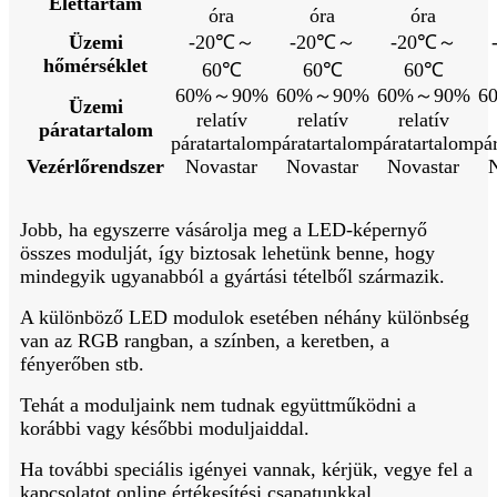
Élettartam
óra
óra
óra
Üzemi
-20℃～
-20℃～
-20℃～
hőmérséklet
60℃
60℃
60℃
60%～90%
60%～90%
60%～90%
6
Üzemi
relatív
relatív
relatív
páratartalom
páratartalom
páratartalom
páratartalom
pá
Vezérlőrendszer
Novastar
Novastar
Novastar
Jobb, ha egyszerre vásárolja meg a LED-képernyő
összes modulját, így biztosak lehetünk benne, hogy
mindegyik ugyanabból a gyártási tételből származik.
A különböző LED modulok esetében néhány különbség
van az RGB rangban, a színben, a keretben, a
fényerőben stb.
Tehát a moduljaink nem tudnak együttműködni a
korábbi vagy későbbi moduljaiddal.
Ha további speciális igényei vannak, kérjük, vegye fel a
kapcsolatot online értékesítési csapatunkkal.