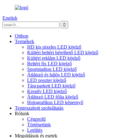
English
Otthon
Termékek
HD kis pixeles LED kijelző
Kültéri beltéri bérelhető LED kijelző
Kültéri reklám LED kijelző
Beltéri fix LED kijelző
Sportstadion LED kijelző
Átlátszó és hálós LED kijelző
LED poszter kijelző
Táncparkett LED kijelző
Kreatív LED kijelző
Átlátszó LED fólia kijelző
Holografikus LED képernyő
Testreszabott szolgáltatás
Rólunk
Cégprofil
Történetünk
Letöltés
Megoldások és esetek