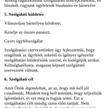
Mindig ragaszkodunk szolgáltatási koncepciónkhoz, és
büszkék vagyunk ügyfeleink bizalmára és hírnevére.
5. Szolgálati küldetés
Válaszoljon bármilyen kérdésre;
Kezelje az összes panaszt;
Gyors ügyfélszolgálat
Szolgáltatási szervezetünket úgy fejlesztettük, hogy
reagálunk az ügyfelek sokrétű és igényes igényeire
szolgáltatási küldetésünk szerint, és kielégítjük azokat.
Költséghatékony, magasan képzett szolgáltató
szervezetté váltunk.
6. Szolgálati cél
Amit Önök átgondoltak, az az, hogy mit kell jól
csinálnunk; Mindent meg kell tennünk, hogy teljesítsük
ígéretünket, és ezt meg is fogjuk tenni. Ezt a
szolgáltatási célt mindig szem előtt tartjuk. Nem