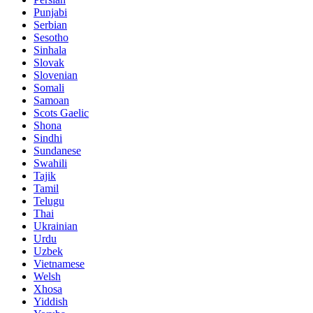
Punjabi
Serbian
Sesotho
Sinhala
Slovak
Slovenian
Somali
Samoan
Scots Gaelic
Shona
Sindhi
Sundanese
Swahili
Tajik
Tamil
Telugu
Thai
Ukrainian
Urdu
Uzbek
Vietnamese
Welsh
Xhosa
Yiddish