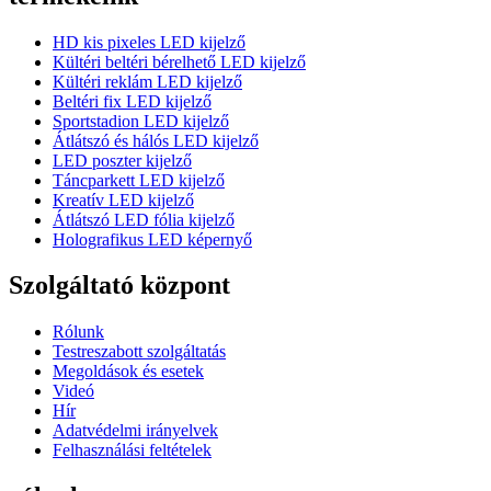
HD kis pixeles LED kijelző
Kültéri beltéri bérelhető LED kijelző
Kültéri reklám LED kijelző
Beltéri fix LED kijelző
Sportstadion LED kijelző
Átlátszó és hálós LED kijelző
LED poszter kijelző
Táncparkett LED kijelző
Kreatív LED kijelző
Átlátszó LED fólia kijelző
Holografikus LED képernyő
Szolgáltató központ
Rólunk
Testreszabott szolgáltatás
Megoldások és esetek
Videó
Hír
Adatvédelmi irányelvek
Felhasználási feltételek