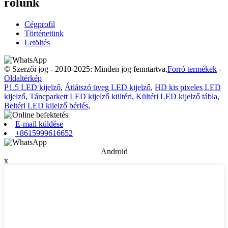
rólunk
Cégprofil
Történetünk
Letöltés
© Szerzői jog - 2010-2025: Minden jog fenntartva.
Forró termékek
-
Oldaltérkép
P1.5 LED kijelző
,
Átlátszó üveg LED kijelző
,
HD kis pixeles LED
kijelző
,
Táncparkett LED kijelző kültéri
,
Kültéri LED kijelző tábla
,
Beltéri LED kijelző bérlés
,
E-mail küldése
+8615999616652
Android
x