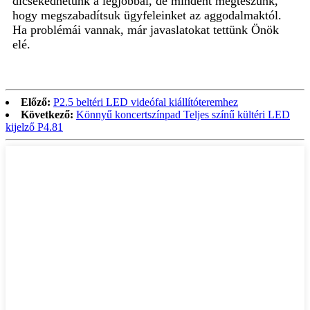
dicsekedhetünk a legjobbal, de mindent megteszünk,
hogy megszabadítsuk ügyfeleinket az aggodalmaktól.
Ha problémái vannak, már javaslatokat tettünk Önök
elé.
Előző:
P2.5 beltéri LED videófal kiállítóteremhez
Következő:
Könnyű koncertszínpad Teljes színű kültéri LED
kijelző P4.81