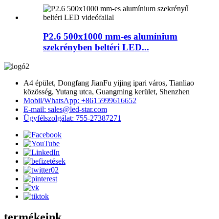
P2.6 500x1000 mm-es alumínium
szekrényben beltéri LED...
A4 épület, Dongfang JianFu yijing ipari város, Tianliao
közösség, Yutang utca, Guangming kerület, Shenzhen
Mobil/WhatsApp: +8615999616652
E-mail: sales@led-star.com
Ügyfélszolgálat: 755-27387271
termékeink