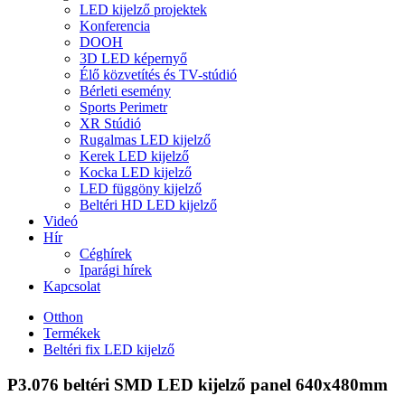
LED kijelző projektek
Konferencia
DOOH
3D LED képernyő
Élő közvetítés és TV-stúdió
Bérleti esemény
Sports Perimetr
XR Stúdió
Rugalmas LED kijelző
Kerek LED kijelző
Kocka LED kijelző
LED függöny kijelző
Beltéri HD LED kijelző
Videó
Hír
Céghírek
Iparági hírek
Kapcsolat
Otthon
Termékek
Beltéri fix LED kijelző
P3.076 beltéri SMD LED kijelző panel 640x480mm