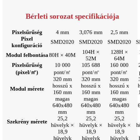
Bérleti sorozat specifikációja
Pixelsűrűség
4 mm
3,076 mm
2,5 mm
Pixel
SMD2020
SMD2020
SMD2020
S
konfiguráció
104H ×
128H ×
Modul felbontása
80H × 40M
52M
64M
Pixelsűrűség
10 000
105 688
160 000
(pixel/㎡)
pont/㎡
pont/㎡
pont/㎡
320 mm
320 mm
320 mm
hosszú x
hosszú x
hosszú x
Modul mérete
160 mm
160 mm
160 mm
magas
magas
magas
640x480
640x480
640x480
mm
mm
mm
25,2
25,2
25,2
Szekrény mérete
hüvelyk ×
hüvelyk ×
hüvelyk ×
h
18,9
18,9
18,9
hüvelyk
hüvelyk
hüvelyk