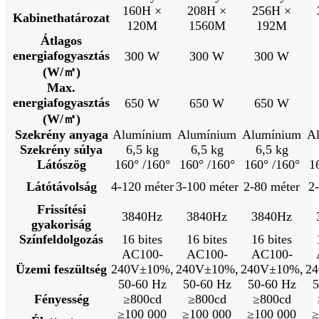
160H ×
208H ×
256H ×
Kabinethatározat
120M
1560M
192M
Átlagos
energiafogyasztás
300 W
300 W
300 W
(W/㎡)
Max.
energiafogyasztás
650 W
650 W
650 W
(W/㎡)
Szekrény anyaga
Alumínium
Alumínium
Alumínium
A
Szekrény súlya
6,5 kg
6,5 kg
6,5 kg
Látószög
160° /160°
160° /160°
160° /160°
1
Látótávolság
4-120 méter
3-100 méter
2-80 méter
2
Frissítési
3840Hz
3840Hz
3840Hz
gyakoriság
Színfeldolgozás
16 bites
16 bites
16 bites
AC100-
AC100-
AC100-
Üzemi feszültség
240V±10%,
240V±10%,
240V±10%,
2
50-60 Hz
50-60 Hz
50-60 Hz
5
Fényesség
≥800cd
≥800cd
≥800cd
≥100 000
≥100 000
≥100 000
≥