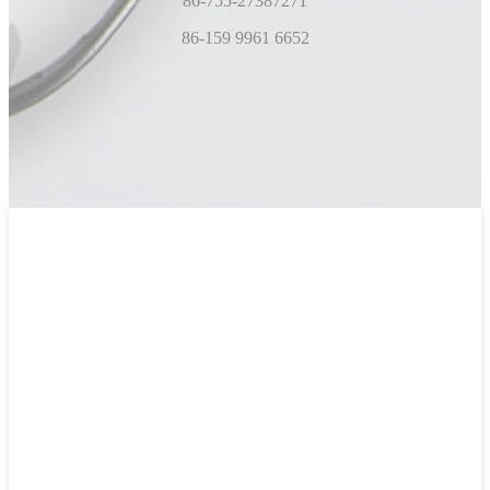
86-755-27387271
86-159 9961 6652