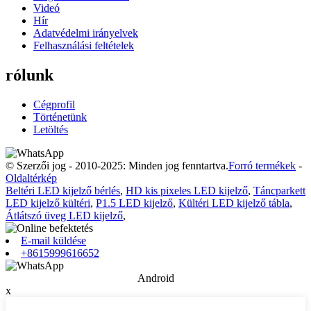
Videó
Hír
Adatvédelmi irányelvek
Felhasználási feltételek
rólunk
Cégprofil
Történetünk
Letöltés
© Szerzői jog - 2010-2025: Minden jog fenntartva.
Forró termékek
-
Oldaltérkép
Beltéri LED kijelző bérlés
,
HD kis pixeles LED kijelző
,
Táncparkett
LED kijelző kültéri
,
P1.5 LED kijelző
,
Kültéri LED kijelző tábla
,
Átlátszó üveg LED kijelző
,
E-mail küldése
+8615999616652
Android
x