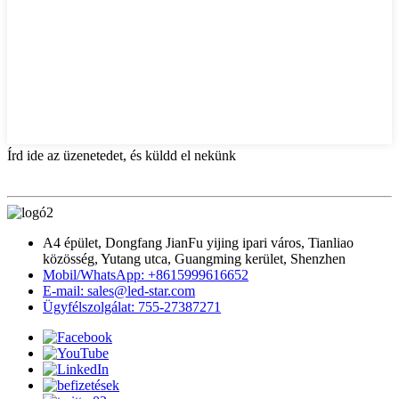
Írd ide az üzenetedet, és küldd el nekünk
A4 épület, Dongfang JianFu yijing ipari város, Tianliao
közösség, Yutang utca, Guangming kerület, Shenzhen
Mobil/WhatsApp: +8615999616652
E-mail: sales@led-star.com
Ügyfélszolgálat: 755-27387271