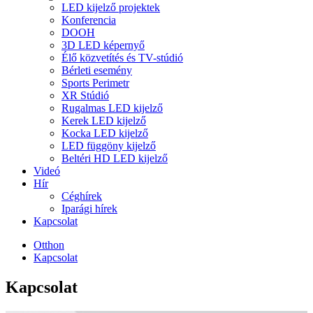
LED kijelző projektek
Konferencia
DOOH
3D LED képernyő
Élő közvetítés és TV-stúdió
Bérleti esemény
Sports Perimetr
XR Stúdió
Rugalmas LED kijelző
Kerek LED kijelző
Kocka LED kijelző
LED függöny kijelző
Beltéri HD LED kijelző
Videó
Hír
Céghírek
Iparági hírek
Kapcsolat
Otthon
Kapcsolat
Kapcsolat