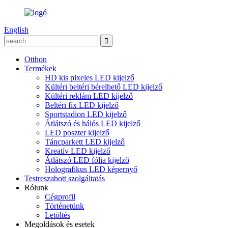
English
Otthon
Termékek
HD kis pixeles LED kijelző
Kültéri beltéri bérelhető LED kijelző
Kültéri reklám LED kijelző
Beltéri fix LED kijelző
Sportstadion LED kijelző
Átlátszó és hálós LED kijelző
LED poszter kijelző
Táncparkett LED kijelző
Kreatív LED kijelző
Átlátszó LED fólia kijelző
Holografikus LED képernyő
Testreszabott szolgáltatás
Rólunk
Cégprofil
Történetünk
Letöltés
Megoldások és esetek