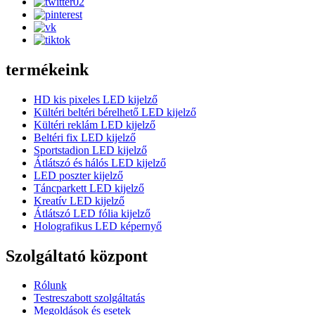
termékeink
HD kis pixeles LED kijelző
Kültéri beltéri bérelhető LED kijelző
Kültéri reklám LED kijelző
Beltéri fix LED kijelző
Sportstadion LED kijelző
Átlátszó és hálós LED kijelző
LED poszter kijelző
Táncparkett LED kijelző
Kreatív LED kijelző
Átlátszó LED fólia kijelző
Holografikus LED képernyő
Szolgáltató központ
Rólunk
Testreszabott szolgáltatás
Megoldások és esetek