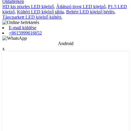
Oldaltérkép
HD kis pixeles LED kijelző
,
Átlátszó üveg LED kijelző
,
P1.5 LED
kijelző
,
Kültéri LED kijelző tábla
,
Beltéri LED kijelző bérlés
,
Táncparkett LED kijelző kültéri
,
E-mail küldése
+8615999616652
Android
x