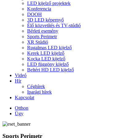
LED kijelző projektek
Konferencia
DOOH
3D LED képernyő
Élő közvetítés és TV-stúdió
Bérleti esemény
Sports Perimetr
XR Stúdió
Rugalmas LED kijelző
Kerek LED kijelző
Kocka LED kijelző
LED függöny kijelző
Beltéri HD LED kijelző
Videó
Hír
Céghírek
Iparági hírek
Kapcsolat
Otthon
Ügy
Sports Perimetr