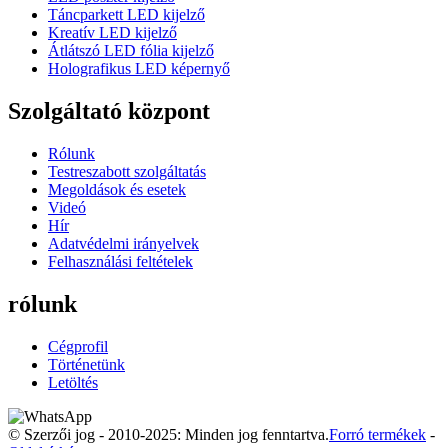
Táncparkett LED kijelző
Kreatív LED kijelző
Átlátszó LED fólia kijelző
Holografikus LED képernyő
Szolgáltató központ
Rólunk
Testreszabott szolgáltatás
Megoldások és esetek
Videó
Hír
Adatvédelmi irányelvek
Felhasználási feltételek
rólunk
Cégprofil
Történetünk
Letöltés
© Szerzői jog - 2010-2025: Minden jog fenntartva.
Forró termékek
-