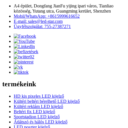
A4 épület, Dongfang JianFu yijing ipari város, Tianliao
közösség, Yutang utca, Guangming kerület, Shenzhen
Mobil/WhatsApp: +8615999616652
E-mail: sales@led-star.com
Ügyfélszolgálat: 755-27387271
termékeink
HD kis pixeles LED kijelző
Kültéri beltéri bérelhető LED kijelző
Kültéri reklám LED kijelző
Beltéri fix LED kijelző
Sportstadion LED kijelző
Átlátszó és hálós LED kijelző
LED poszter kijelző