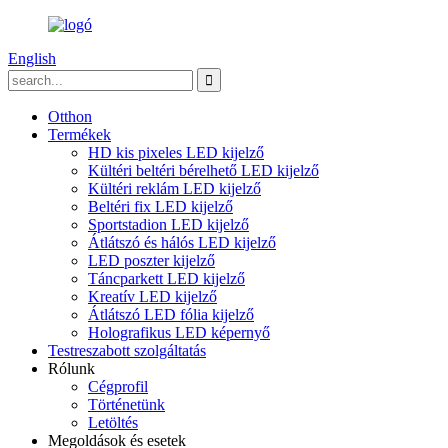
English
Otthon
Termékek
HD kis pixeles LED kijelző
Kültéri beltéri bérelhető LED kijelző
Kültéri reklám LED kijelző
Beltéri fix LED kijelző
Sportstadion LED kijelző
Átlátszó és hálós LED kijelző
LED poszter kijelző
Táncparkett LED kijelző
Kreatív LED kijelző
Átlátszó LED fólia kijelző
Holografikus LED képernyő
Testreszabott szolgáltatás
Rólunk
Cégprofil
Történetünk
Letöltés
Megoldások és esetek